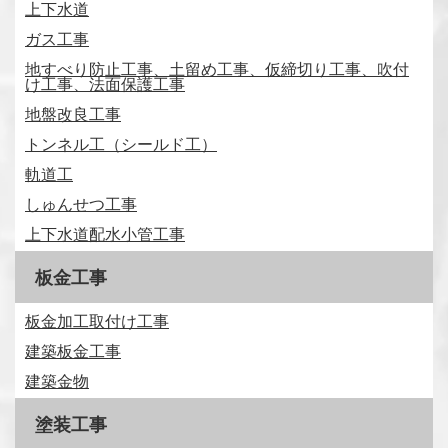
上下水道
ガス工事
地すべり防止工事、土留め工事、仮締切り工事、吹付
け工事、法面保護工事
地盤改良工事
トンネル工（シールド工）
軌道工
しゅんせつ工事
上下水道配水小管工事
板金工事
板金加工取付け工事
建築板金工事
建築金物
塗装工事