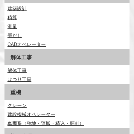
建築設計
積算
測量
墨だし
CADオペレーター
解体工事
解体工事
はつり工事
重機
クレーン
建設機械オペレーター
車両系（整地・運搬・積込・掘削）