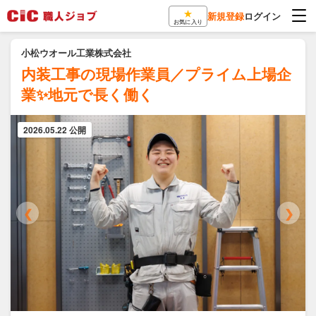
★
新規登録
ログイン
お気に入り
小松ウオール工業株式会社
内装工事の現場作業員／プライム上場企
業✨地元で長く働く
2026.05.22 公開
❮
❯