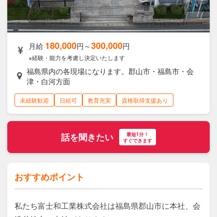
180,000
300,000
月給
円～
円
※経験・能力を考慮し決定いたします
福島県内の各現場になります。郡山市・福島市・会
津・白河方面
未経験歓迎
日給可
教育充実
資格取得支援あり
最短1分！
話を聞きたい
すぐできます
おすすめポイント
私たち富士和工業株式会社は福島県郡山市に本社、会