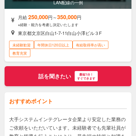
LAN配線作業のテスト風景
250,000
350,000
月給
円～
円
※経験・能力を考慮し決定いたします
東京都文京区白山1-7-11白山小澤ビル３F
未経験歓迎
年間休日120日以上
有給取得率が高い
教育充実
最短1分！
話を聞きたい
すぐできます
おすすめポイント
大手システムインテグレータ企業より安定した業務の
ご依頼をいただいています。未経験者でも先輩社員が