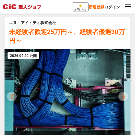
★
新規登録
ログイン
お気に入り
エヌ・アイ・ティ株式会社
未経験者歓迎25万円～、経験者優遇30万
円～
2026.04.20 公開
❮
❯