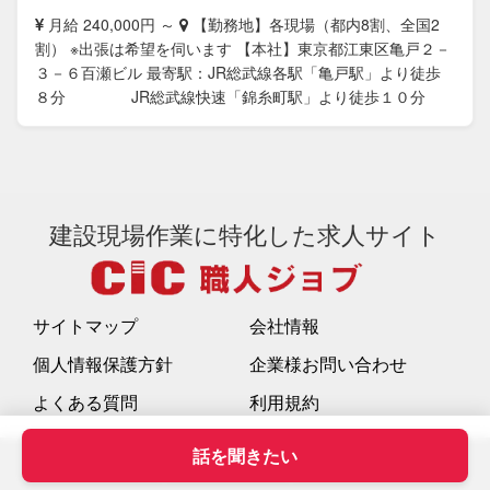
月給 240,000円 ～
【勤務地】各現場（都内8割、全国2
割） ※出張は希望を伺います 【本社】東京都江東区亀戸２－
３－６百瀬ビル 最寄駅：JR総武線各駅「亀戸駅」より徒歩
８分 JR総武線快速「錦糸町駅」より徒歩１０分
建設現場作業に特化した求人サイト
サイトマップ
会社情報
個人情報保護方針
企業様お問い合わせ
よくある質問
利用規約
話を聞きたい
厚生労働省事業者届出番号 : 51-募-001793
Copyright © CIC Co., Ltd. All rights reserved.