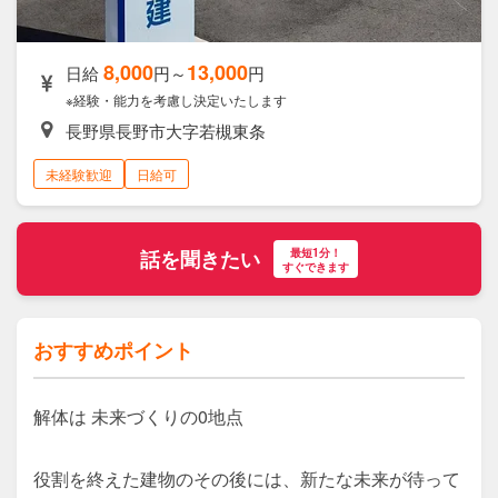
8,000
13,000
日給
円～
円
※経験・能力を考慮し決定いたします
長野県長野市大字若槻東条
未経験歓迎
日給可
最短1分！
話を聞きたい
すぐできます
おすすめポイント
解体は 未来づくりの0地点

役割を終えた建物のその後には、新たな未来が待って