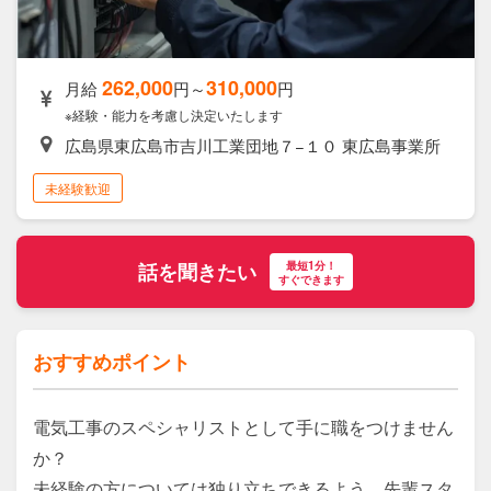
262,000
310,000
月給
円～
円
※経験・能力を考慮し決定いたします
広島県東広島市吉川工業団地７−１０ 東広島事業所
未経験歓迎
最短1分！
話を聞きたい
すぐできます
おすすめポイント
電気工事のスペシャリストとして手に職をつけません
か？

未経験の方については独り立ちできるよう、先輩スタ