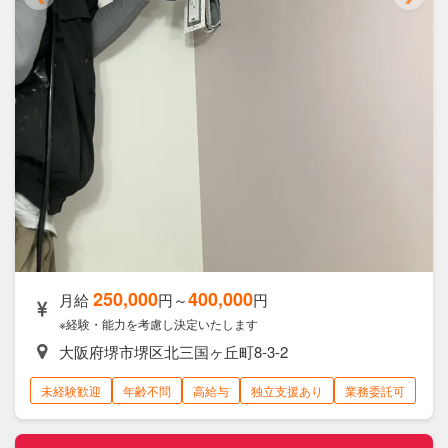
250,000
400,000
月給
円～
円
※経験・能力を考慮し決定いたします
大阪府堺市堺区北三国ヶ丘町8-3-2
未経験歓迎
年齢不問
高給与
独立支援あり
業務委託可