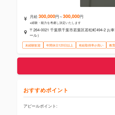
ト！ノルマなし
300,000
300,000
月給
円～
円
※経験・能力を考慮し決定いたします
〒264-0021 千葉県千葉市若葉区若松町494-
ール）
未経験歓迎
年間休日120日以上
有給取得率が高い
教
おすすめポイント
アピールポイント:
