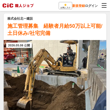
★
新規登録
ログイン
お気に入り
株式会社北一建設
施工管理募集 経験者月給50万以上可能/
土日休み/社宅完備
2026.05.08 公開