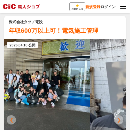
★
新規登録
ログイン
お気に入り
株式会社タツノ電設
年収600万以上可！電気施工管理
2026.04.10 公開
❮
❯