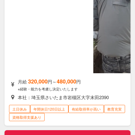
320,000
480,000
月給
円～
円
※経験・能力を考慮し決定いたします
本社：埼玉県さいたま市岩槻区大字末田2390
土日休み
年間休日120日以上
有給取得率が高い
教育充実
資格取得支援あり