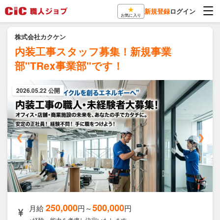
★
新規登録
ログイン
お気に入り
株式会社カクケン
内装工事スタッフ募集！新規事業
部"TRex事業部"です！
2026.05.22 公開
❮
❯
250,000
500,000
月給
円～
円
※経験・能力を考慮し決定いたします