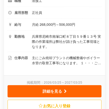
溶接工
職種
正社員
雇用形態
月給 268,000円～506,000円
給与
兵庫県尼崎市南塚口町８丁目５９番１３号 実
勤務地
際の作業場所は弊社が請け負った工事現場と
なります。
主にごみ焼却プラントの機械整備やボイラー
仕事内容
水管の取替工事等になります。 １・・・ごみ
焼却炉の機械設備（ストーカと呼ばれるもの
等）の火格子等の部品の交換。 ２・・・焼却
灰の集塵設備、バグフィルター等のろ布交換
掲載期間：2026/03/25～2027/03/25
作業や、ケーシンク゛（鉄板）等の修繕工事
３・・・送風機のベアリング交換や、他整備
詳細を見る
工事。 ４・・・ボイラー水管の取替、溶接工
事。 ５・・・熱交換器の更新工事。
６・・・炉内足場の仮設、及び洗缶工事。
お気に入り登録
７・・・回転式破砕機、切断式破砕機等の整