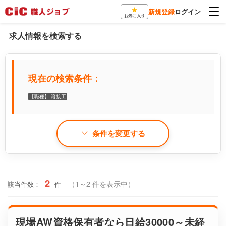
★
新規登録
ログイン
お気に入り
求人情報を検索する
現在の検索条件：
【職種】 溶接工
条件を変更する
2
（1～2 件を表示中）
該当件数：
件
現場AW資格保有者なら日給30000～未経