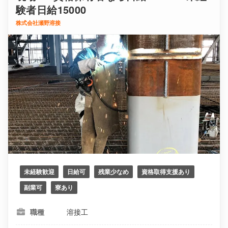
験者日給15000
株式会社瀬野溶接
未経験歓迎
日給可
残業少なめ
資格取得支援あり
副業可
寮あり
溶接工
職種